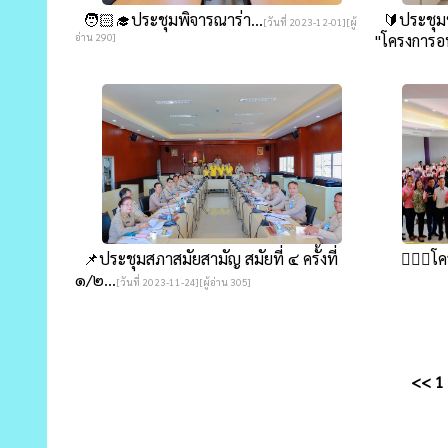
🧑🏻‍🎓ประชุมพิจารณาร่า...
🔰ประชุมห
[วันที่ 2023-12-01][ผู้
อ่าน 290]
"โครงการอน
📌ประชุมสภาสมัยสามัญ สมัยที่ ๔ ครั้งที่
👩🏻‍⚕️โ
๑/๒...
[วันที่ 2023-11-24][ผู้อ่าน 305]
<<
1