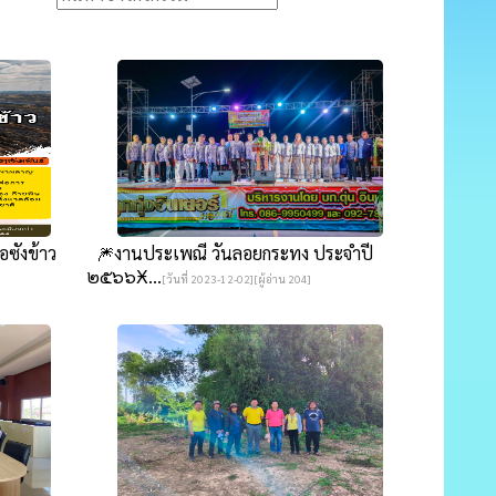
ซังข้าว
🎆งานประเพณี วันลอยกระทง ประจำปี
๒๕๖๖Ӿ...
[วันที่ 2023-12-02][ผู้อ่าน 204]