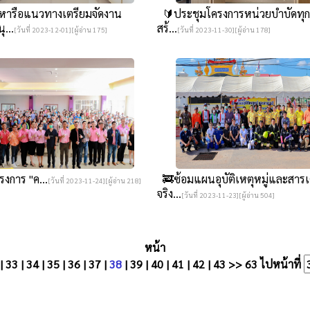
ารือแนวทางเตรียมจัดงาน
🔰ประชุมโครงการหน่วยบำบัดทุกข์
ุ...
สร้...
[วันที่ 2023-12-01][ผู้อ่าน 175]
[วันที่ 2023-11-30][ผู้อ่าน 178]
ครงการ "ค...
🚒ซ้อมแผนอุบัติเหตุหมู่และสารเ
[วันที่ 2023-11-24][ผู้อ่าน 218]
จริง...
[วันที่ 2023-11-23][ผู้อ่าน 504]
หน้า
|
33
|
34
|
35
|
36
|
37
|
38
|
39
|
40
|
41
|
42
|
43
>>
63
ไปหน้าที่