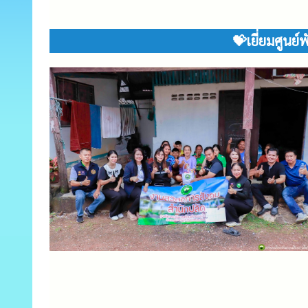
💝เยี่ยมศูนย์