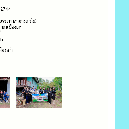
2744
ะบรรเทาสาธารณภัย)
บลเมืองเก่า
ี
th
ืองเก่า