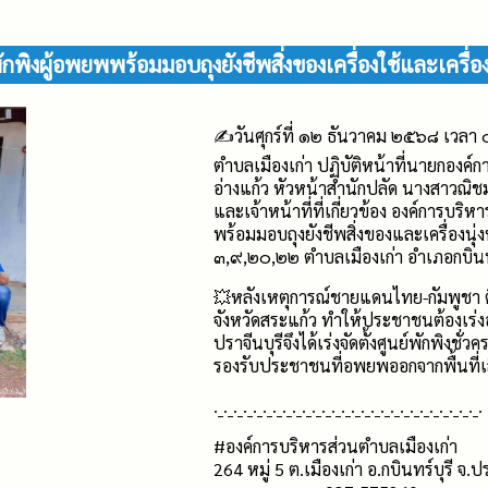
พักพิงผู้อพยพพร้อมมอบถุงยังชีพสิ่งของเครื่องใช้และเครื่อง
✍️วันศุกร์ที่ ๑๒ ธันวาคม ๒๕๖๘ เวลา ๐
ตำบลเมืองเก่า ปฏิบัติหน้าที่นายกองค์
อ่างแก้ว หัวหน้าสำนักปลัด นางสาวณิ
และเจ้าหน้าที่ที่เกี่ยวข้อง องค์การบริห
พร้อมมอบถุงยังชีพสิ่งของและเครื่องนุ่งห่
๓,๙,๒๐,๒๒ ตำบลเมืองเก่า อำเภอกบินทร์
💥หลังเหตุการณ์ชายแดนไทย-กัมพูชา ตึ
จังหวัดสระแก้ว ทำให้ประชาชนต้องเร่งอพ
ปราจีนบุรีจึงได้เร่งจัดตั้งศูนย์พักพิงชั
รองรับประชาชนที่อพยพออกจากพื้นที่เ
._._._._._._._._._._._._._._._._._._._._._._._._._._._.
#องค์การบริหารส่วนตำบลเมืองเก่า
264 หมู่ 5 ต.เมืองเก่า อ.กบินทร์บุรี จ.ปร