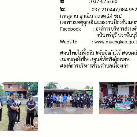
☎️ : 037-575260
🚒 : 037-210447,084-952
(เหตุด่วน ฉุกเฉิน ตลอด 24 ชม.)
(เฉพาะเหตุฉุกเฉินและงานป้องกันแล
Facebook : องค์การบริหารส่วนตำ
กบินทร์บุรี ปราจีนบุร
Website : www.muangkao.go.
#คนไทยไม่ทิ้งกัน #จับมือกันไว้ #อบตเม
#มอบถุงยังชีพ #ศูนย์พักพิงผู้อพยพ
#องค์การบริหารส่วนตำบลเมืองเก่า