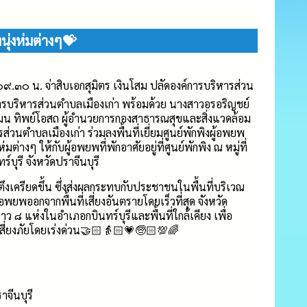
นุ่งห่มต่างๆ💝
๙.๓๐ น. จ่าสิบเอกสุมิตร เงินโสม ปลัดองค์การบริหารส่วน
การบริหารส่วนตำบลเมืองเก่า พร้อมด้วย นางสาวอรอริญชย์
ชมน ทิพย์โอสถ ผู้อำนวยการกองสาธารณสุขและสิ่งแวดล้อม
ารส่วนตำบลเมืองเก่า ร่วมลงพื้นที่เยี่ยมศูนย์พักพิงผู้อพยพ
มต่างๆ ให้กับผู้อพยพที่พักอาศัยอยู่ที่ศูนย์พักพิง ณ หมู่ที่
บุรี จังหวัดปราจีนบุรี
งเครียดขึ้น ซึ่งส่งผลกระทบกับประชาชนในพื้นที่บริเวณ
ยพออกจากพื้นที่เสี่ยงอันตรายโดยเร็วที่สุด จังหวัด
่วคราว ๘ แห่งในอำเภอกบินทร์บุรีและพื้นที่ใกล้เคียง เพื่อ
สี่ยงภัยโดยเร่งด่วน🤝🏻👵🏻💗🧓🏻💯🌈
าจีนบุรี