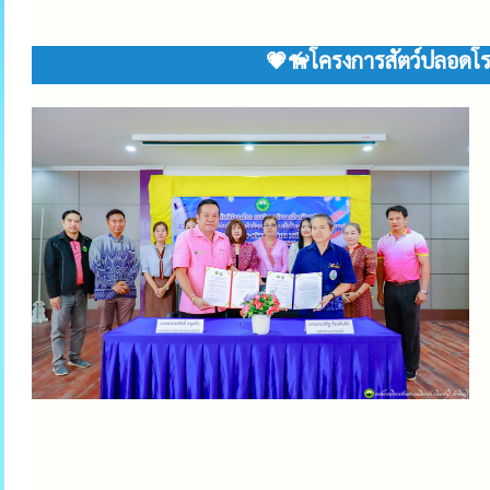
💗🦮โครงการสัตว์ปลอดโ