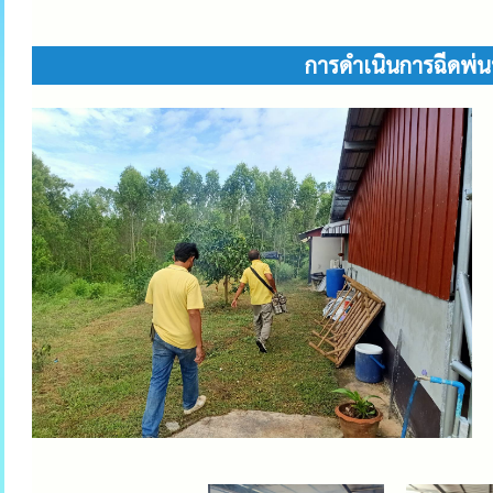
การดำเนินการฉีดพ่น